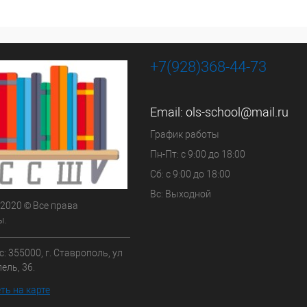
+7(928)368-44-73
Email:
ols-school@mail.ru
График работы
Пн-Пт: с 9:00 до 18:00
Сб: с 9:00 до 18:00
Вс: Выходной
 2020 © Все права
ы.
: 355000, г. Ставрополь, ул
ель, 36.
ть на карте