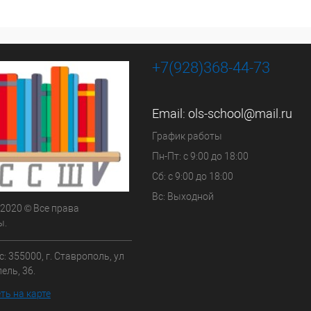
+7(928)368-44-73
Email:
ols-school@mail.ru
График работы
Пн-Пт: с 9:00 до 18:00
Сб: с 9:00 до 18:00
Вс: Выходной
 2020 © Все права
ы.
: 355000, г. Ставрополь, ул
ель, 36.
ть на карте