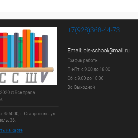
+7(928)368-44-73
Email:
ols-school@mail.ru
График работы
Пн-Пт: с 9:00 до 18:00
Сб: с 9:00 до 18:00
Вс: Выходной
 2020 © Все права
ы.
: 355000, г. Ставрополь, ул
ель, 36.
ть на карте