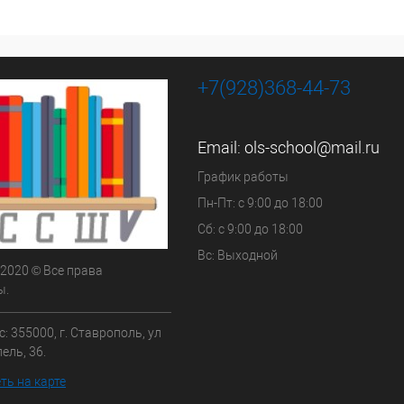
+7(928)368-44-73
Email:
ols-school@mail.ru
График работы
Пн-Пт: с 9:00 до 18:00
Сб: с 9:00 до 18:00
Вс: Выходной
 2020 © Все права
ы.
: 355000, г. Ставрополь, ул
ель, 36.
ть на карте