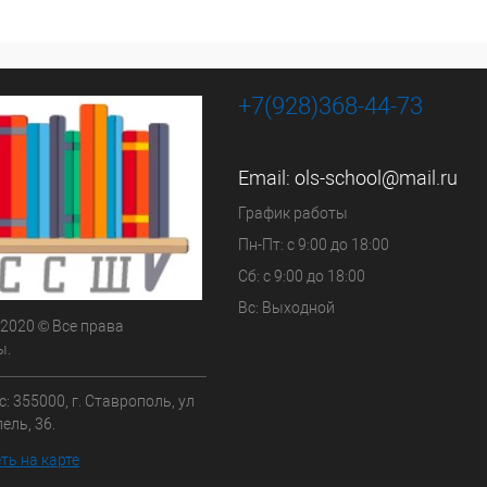
+7(928)368-44-73
Email:
ols-school@mail.ru
График работы
Пн-Пт: с 9:00 до 18:00
Сб: с 9:00 до 18:00
Вс: Выходной
 2020 © Все права
ы.
: 355000, г. Ставрополь, ул
ель, 36.
ть на карте