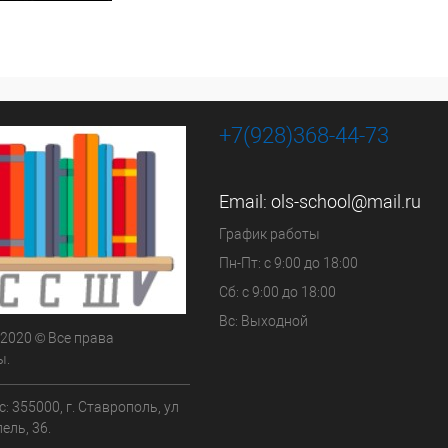
+7(928)368-44-73
Email:
ols-school@mail.ru
График работы
Пн-Пт: с 9:00 до 18:00
Сб: с 9:00 до 18:00
Вс: Выходной
 2020 © Все права
ы.
: 355000, г. Ставрополь, ул
ель, 36.