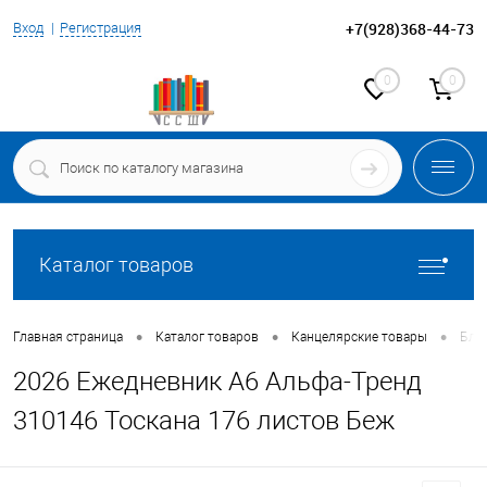
+7(928)368-44-73
Вход
Регистрация
0
0
Каталог товаров
•
•
•
Главная страница
Каталог товаров
Канцелярские товары
Бло
2026 Ежедневник А6 Альфа-Тренд
310146 Тоскана 176 листов Беж