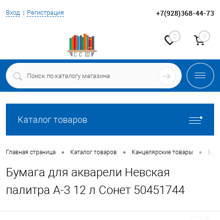
+7(928)368-44-73
Вход
Регистрация
0
0
Каталог товаров
•
•
•
Главная страница
Каталог товаров
Канцелярские товары
Бума
Бумага для акварели Невская
палитра А-3 12 л Сонет 50451744