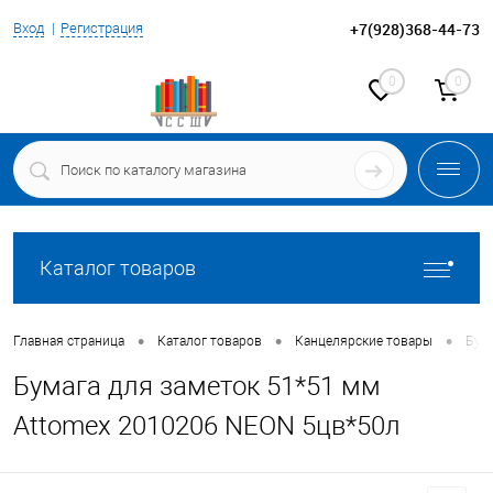
+7(928)368-44-73
Вход
Регистрация
0
0
Каталог товаров
•
•
•
Главная страница
Каталог товаров
Канцелярские товары
Бума
Бумага для заметок 51*51 мм
Attomex 2010206 NEON 5цв*50л