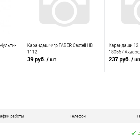
аличии
В избранное
Недоступно
В избранное
Мульти-
Карандаш ч/гр FABER Castell НВ
Карандаши 12 
1112
180567 Акваре
39 руб.
237 руб.
/ шт
/ ш
я
В корзину
равнению
Купить в 1 клик
К сравнению
Купить в 1 к
оступно
В избранное
В наличии
В избранное
рафик работы
Телефон
Н