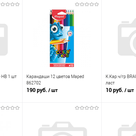
 НВ 1 шт
Карандаши 12 цветов Maped
К.Кар.ч/гр BR
862702
ласт
190 руб.
10 руб.
/ шт
/ шт
Подписаться
П
равнению
Купить в 1 клик
К сравнению
Купить в 1 к