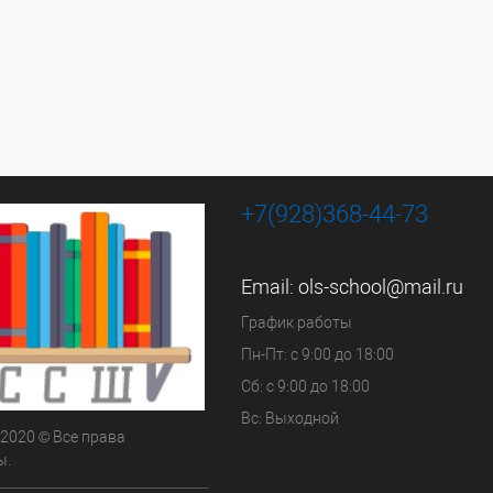
+7(928)368-44-73
Email:
ols-school@mail.ru
График работы
Пн-Пт: с 9:00 до 18:00
Сб: с 9:00 до 18:00
Вс: Выходной
 2020 © Все права
ы.