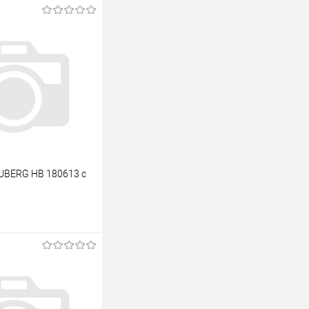
AUBERG НВ 180613 с
одписаться
лик
К сравнению