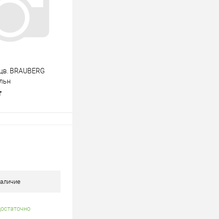
Недоступно
цв. BRAUBERG
льн
т
В корзину
лик
К сравнению
В наличии
аличие
достаточно