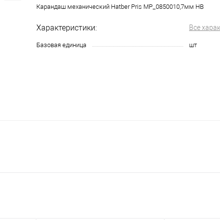
Карандаш механический Hatber Pris MP_0850010,7мм НВ
Характеристики:
Все хара
Базовая единица
шт