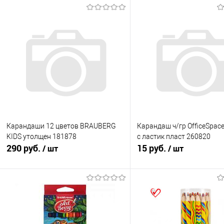
Карандаши 12 цветов BRAUBERG
Карандаш ч/гр OfficeSpace
KIDS утолщен 181878
с ластик пласт 260820
290 руб.
15 руб.
/ шт
/ шт
В корзину
В корзину
Купить в 1 клик
К сравнению
Купить в 1 клик
К с