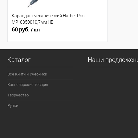
Карандаш механический Hatber Pris
MP_0850010,7мм НВ
60 руб.
/ шт
Каталог
Наши предложен
Все Книги и Учебники
Канцелярские товары
Творчество
Ручки