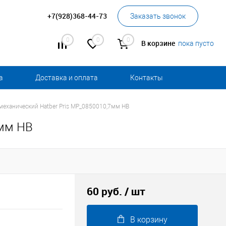
+7(928)368-44-73
Заказать звонок
0
0
0
В корзине
пока пусто
а
Доставка и оплата
Контакты
еханический Hatber Pris MP_0850010,7мм НВ
7мм НВ
60 руб.
/ шт
В корзину