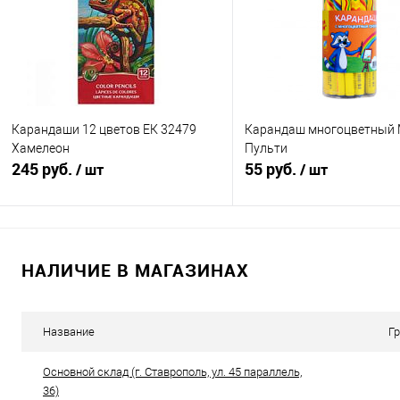
В избранное
В наличии
В избранное
В н
Карандаши 12 цветов ЕК 32479
Карандаш многоцветный 
Хамелеон
Пульти
245 руб.
55 руб.
/ шт
/ шт
Подписаться
Подписатьс
НАЛИЧИЕ В МАГАЗИНАХ
Купить в 1 клик
К сравнению
Купить в 1 клик
К с
В избранное
Недоступно
В избранное
Нед
Название
Г
Основной склад (г. Ставрополь, ул. 45 параллель,
36)