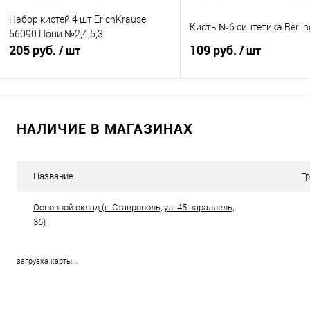
Набор кистей 4 шт.ErichKrause
Кисть №6 синтетика Berli
56090 Пони №2,4,5,3
205 руб.
109 руб.
/ шт
/ шт
В корзину
Подписатьс
НАЛИЧИЕ В МАГАЗИНАХ
Купить в 1 клик
К сравнению
Купить в 1 клик
К с
В избранное
В наличии
В избранное
Нед
Название
Г
Основной склад (г. Ставрополь, ул. 45 параллель,
36)
загрузка карты...