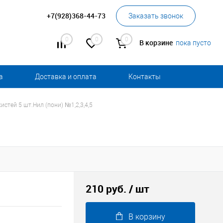
+7(928)368-44-73
Заказать звонок
0
0
0
В корзине
пока пусто
а
Доставка и оплата
Контакты
истей 5 шт.Нил (пони) №1,2,3,4,5
210 руб.
/ шт
В корзину