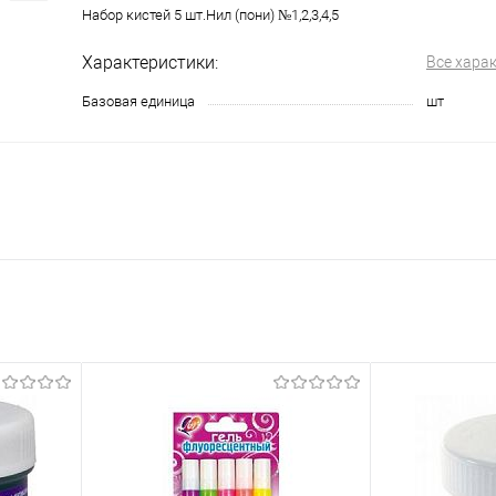
Набор кистей 5 шт.Нил (пони) №1,2,3,4,5
Характеристики:
Все хара
Базовая единица
шт