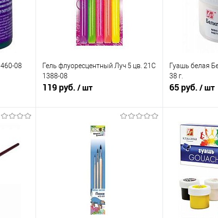
1460-08
Гель флуоресцентный Луч 5 цв. 21С
Гуашь белая Б
1388-08
38 г.
119 руб.
65 руб.
/ шт
/ шт
Подписаться
равнению
Купить в 1 клик
К сравнению
Купить в 1 к
аличии
В избранное
Недоступно
В избранное