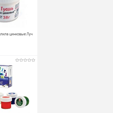
елила цинковые Луч
В корзину
лик
К сравнению
В наличии