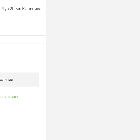
 Луч 20 мл Классика
одписаться
лик
К сравнению
Недоступно
аличие
достаточно