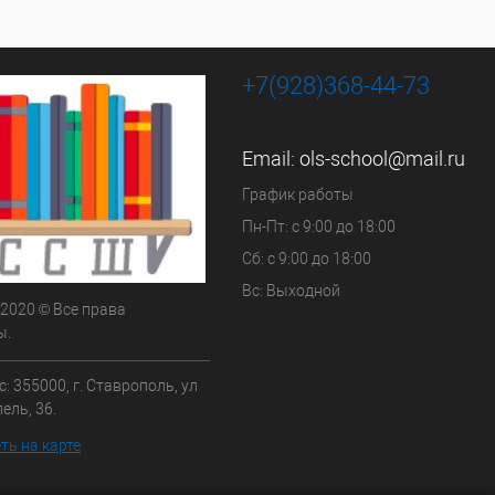
+7(928)368-44-73
Email:
ols-school@mail.ru
График работы
Пн-Пт: с 9:00 до 18:00
Сб: с 9:00 до 18:00
Вс: Выходной
 2020 © Все права
ы.
: 355000, г. Ставрополь, ул
ель, 36.
ть на карте