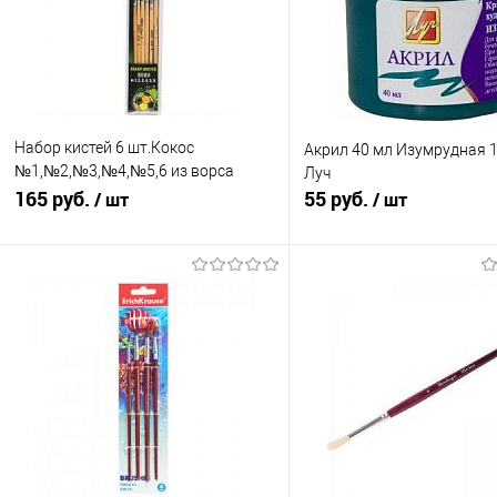
Набор кистей 6 шт.Кокос
Акрил 40 мл Изумрудная 
№1,№2,№3,№4,№5,6 из ворса
Луч
Пони 230813
165 руб.
55 руб.
/ шт
/ шт
Подписаться
В корзину
Купить в 1 клик
К сравнению
Купить в 1 клик
К с
В избранное
Недоступно
В избранное
В н