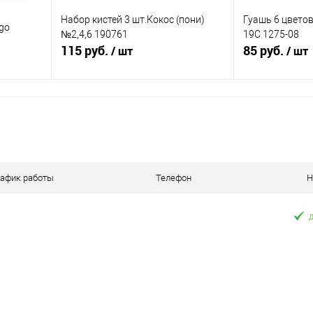
Набор кистей 3 шт.Кокос (пони)
Гуашь 6 цветов
ngo
№2,4,6 190761
19С 1275-08
115 руб.
85 руб.
/ шт
/ шт
я
Подписаться
П
равнению
Купить в 1 клик
К сравнению
Купить в 1 к
оступно
В избранное
Недоступно
В избранное
рафик работы
Телефон
Н