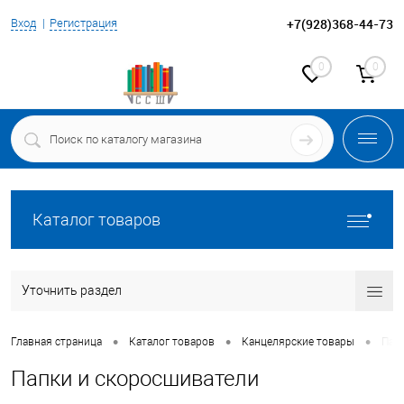
+7(928)368-44-73
Вход
Регистрация
0
0
Каталог товаров
Уточнить раздел
•
•
•
Главная страница
Каталог товаров
Канцелярские товары
Пап
Папки и скоросшиватели