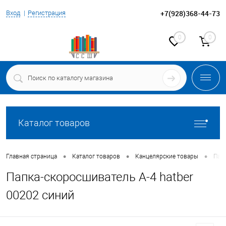
+7(928)368-44-73
Вход
Регистрация
0
0
Каталог товаров
•
•
•
Главная страница
Каталог товаров
Канцелярские товары
Пап
Папка-скоросшиватель А-4 hatber
00202 синий