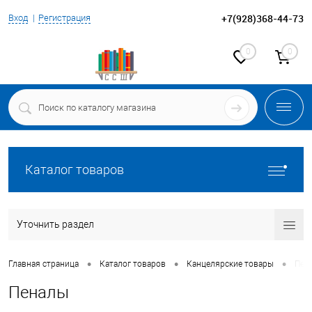
+7(928)368-44-73
Вход
Регистрация
0
0
Каталог товаров
Уточнить раздел
•
•
•
Главная страница
Каталог товаров
Канцелярские товары
Пен
Пеналы