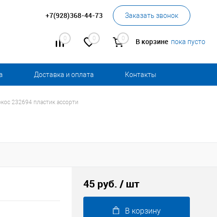
+7(928)368-44-73
Заказать звонок
0
0
0
В корзине
пока пусто
а
Доставка и оплата
Контакты
окос 232694 пластик ассорти
45 руб.
/ шт
В корзину