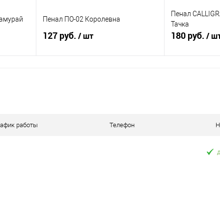
Пенал CALLIGR
Самурай
Пенал ПО-02 Королевна
Тачка
127 руб.
180 руб.
/ шт
/ ш
я
В корзину
равнению
Купить в 1 клик
К сравнению
Купить в 1 к
оступно
В избранное
В наличии
В избранное
рафик работы
Телефон
Н