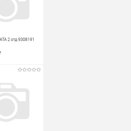
ATA 2 отд 9308191
т
В корзину
лик
К сравнению
В наличии