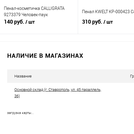
Пенал-косметичка CALLIGRATA
Пенал KWELT КР-000423 
9273379 Человек-паук
140 руб.
310 руб.
/ шт
/ шт
В корзину
Подписатьс
НАЛИЧИЕ В МАГАЗИНАХ
Купить в 1 клик
К сравнению
Купить в 1 клик
К с
В избранное
В наличии
В избранное
Нед
Название
Г
Основной склад (г. Ставрополь, ул. 45 параллель,
36)
загрузка карты...