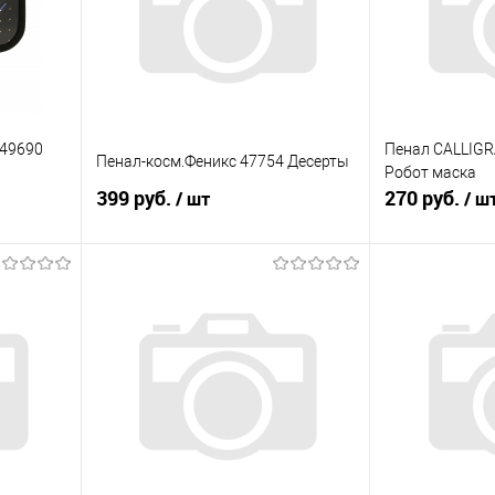
_49690
Пенал CALLIGR
Пенал-косм.Феникс 47754 Десерты
Робот маска
399 руб.
270 руб.
/ шт
/ ш
я
В корзину
равнению
Купить в 1 клик
К сравнению
Купить в 1 к
оступно
В избранное
В наличии
В избранное