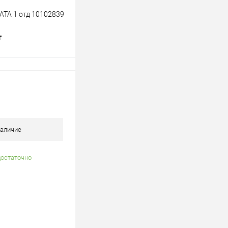
ATA 1 отд 10102839
т
В корзину
лик
К сравнению
В наличии
аличие
достаточно