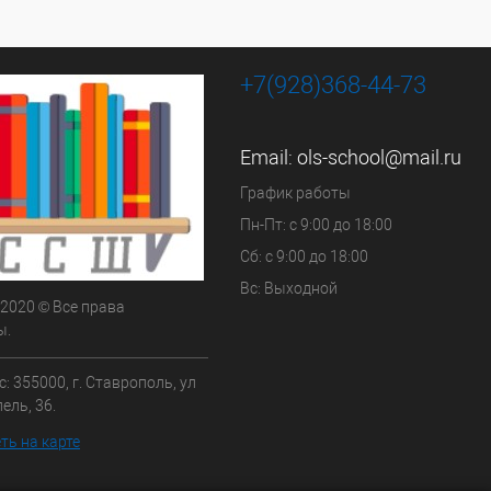
+7(928)368-44-73
Email:
ols-school@mail.ru
График работы
Пн-Пт: с 9:00 до 18:00
Сб: с 9:00 до 18:00
Вс: Выходной
 2020 © Все права
ы.
: 355000, г. Ставрополь, ул
ель, 36.
ть на карте