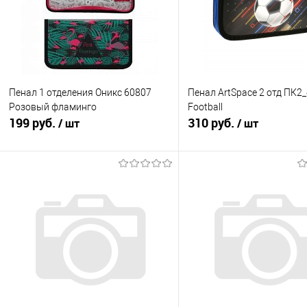
Пенал 1 отделения Оникс 60807
Пенал ArtSpace 2 отд ПК2
Розовый фламинго
Football
199 руб.
310 руб.
/ шт
/ шт
Подписаться
Подписатьс
Купить в 1 клик
К сравнению
Купить в 1 клик
К с
В избранное
Недоступно
В избранное
Нед