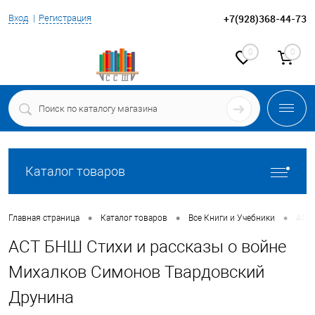
+7(928)368-44-73
Вход
Регистрация
0
0
Каталог товаров
•
•
•
Главная страница
Каталог товаров
Все Книги и Учебники
АСТ 
АСТ БНШ Стихи и рассказы о войне
Михалков Симонов Твардовский
Друнина