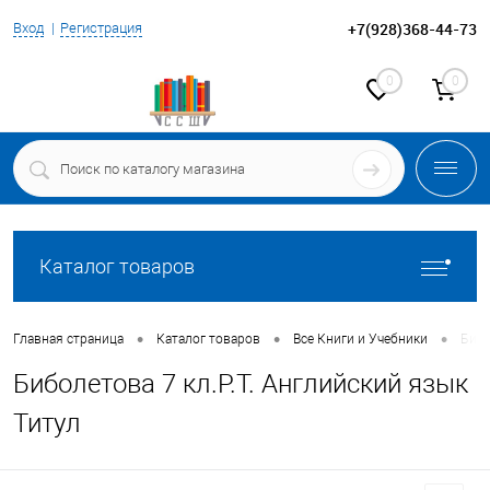
+7(928)368-44-73
Вход
Регистрация
0
0
Каталог товаров
•
•
•
Главная страница
Каталог товаров
Все Книги и Учебники
Бибо
Биболетова 7 кл.Р.Т. Английский язык
Титул