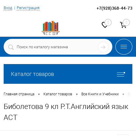
+7(928)368-44-73
Вход
Регистрация
0
0
Каталог товаров
•
•
•
Главная страница
Каталог товаров
Все Книги и Учебники
Бибо
Биболетова 9 кл Р.Т.Английский язык
АСТ