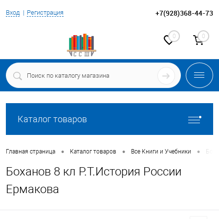
+7(928)368-44-73
Вход
Регистрация
0
0
Каталог товаров
•
•
•
Главная страница
Каталог товаров
Все Книги и Учебники
Боха
Боханов 8 кл Р.Т.История России
Ермакова