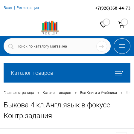
+7(928)368-44-73
Вход
Регистрация
0
0
Каталог товаров
•
•
•
Главная страница
Каталог товаров
Все Книги и Учебники
Быко
Быкова 4 кл.Англ.язык в фокусе
Контр.задания