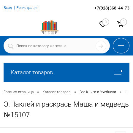
+7(928)368-44-73
Вход
Регистрация
0
0
Каталог товаров
•
•
•
Главная страница
Каталог товаров
Все Книги и Учебники
Э.На
Э.Наклей и раскрась Маша и медведь
№15107