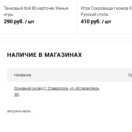
Танковый бой 80 карточек Умные
Игра Сокровища гномов 0
игры
Русский стиль
290 руб.
410 руб.
/ шт
/ шт
Подписаться
В корзину
НАЛИЧИЕ В МАГАЗИНАХ
Купить в 1 клик
К сравнению
Купить в 1 клик
К с
В избранное
Недоступно
В избранное
В н
Название
Г
Основной склад (г. Ставрополь, ул. 45 параллель,
36)
загрузка карты...