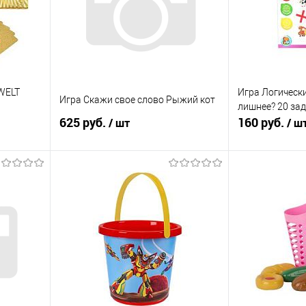
WELT
Игра Логическ
Игра Скажи свое слово Рыжий кот
лишнее? 20 за
625 руб.
160 руб.
/ шт
/ ш
я
Подписаться
равнению
Купить в 1 клик
К сравнению
Купить в 1 к
оступно
В избранное
Недоступно
В избранное