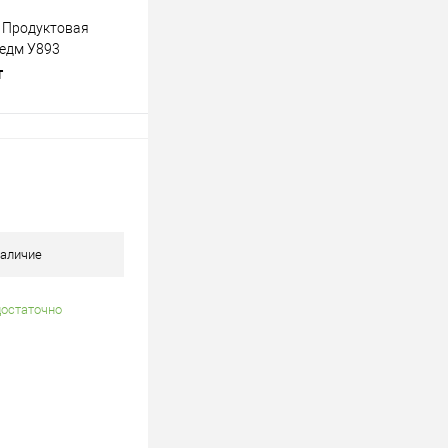
 Продуктовая
редм У893
т
одписаться
лик
К сравнению
Недоступно
аличие
достаточно