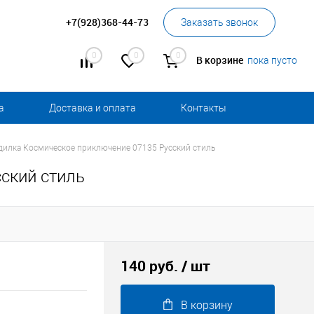
+7(928)368-44-73
Заказать звонок
0
0
0
В корзине
пока пусто
а
Доставка и оплата
Контакты
дилка Космическое приключение 07135 Русский стиль
ский стиль
140 руб.
/ шт
В корзину