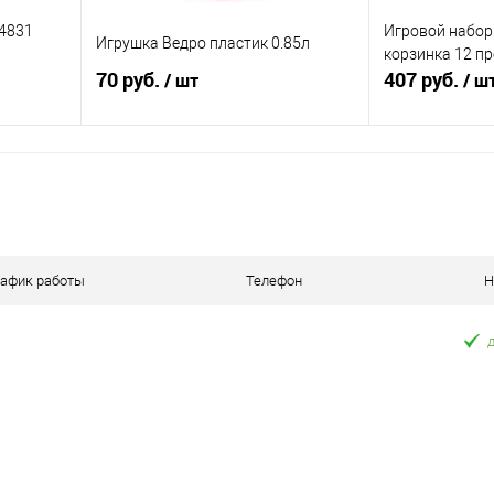
4831
Игровой набор
Игрушка Ведро пластик 0.85л
корзинка 12 п
70 руб.
407 руб.
/ шт
/ ш
В корзину
П
равнению
Купить в 1 клик
К сравнению
Купить в 1 к
аличии
В избранное
В наличии
В избранное
рафик работы
Телефон
Н