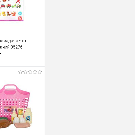
ие задачи Что
даний 05276
т
В корзину
лик
К сравнению
В наличии