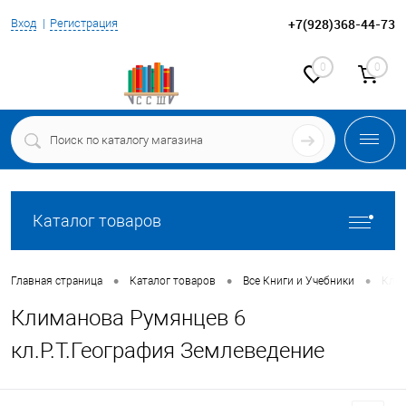
+7(928)368-44-73
Вход
Регистрация
0
0
Каталог товаров
•
•
•
Главная страница
Каталог товаров
Все Книги и Учебники
Клим
Климанова Румянцев 6
кл.Р.Т.География Землеведение