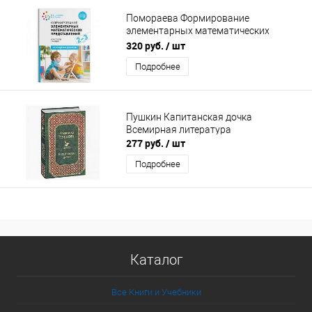
Помораева Формирование
элементарных математических
представлений 2-3 года
320 руб.
/ шт
Подробнее
Пушкин Капитанская дочка
Всемирная литература
277 руб.
/ шт
Подробнее
Каталог
Все Книги и Учебники