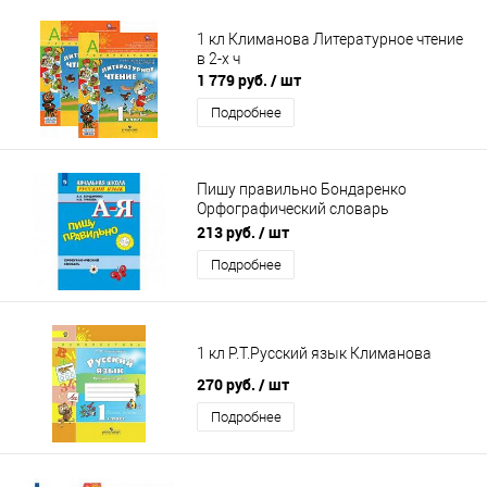
1 кл Климанова Литературное чтение
в 2-х ч
1 779 руб.
/ шт
Подробнее
Пишу правильно Бондаренко
Орфографический словарь
Перспектива
213 руб.
/ шт
Подробнее
1 кл Р.Т.Русский язык Климанова
270 руб.
/ шт
Подробнее