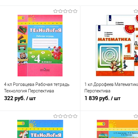
4 кл Роговцева Рабочая тетрадь
1 кл Дорофеев Математика 
Технология Перспектива
Перспектива
322 руб.
1 839 руб.
/ шт
/ шт
Подписаться
В корзину
Купить в 1 клик
К сравнению
Купить в 1 клик
К с