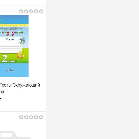
 Тесты Окружающий
ва
т
В корзину
лик
К сравнению