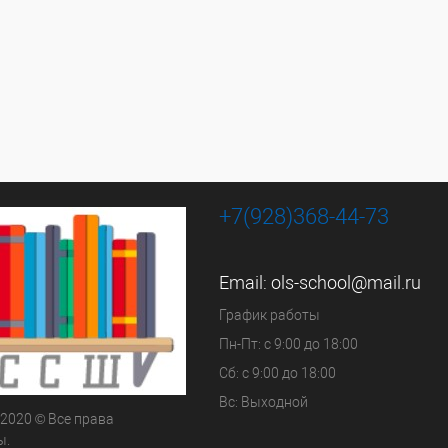
+7(928)368-44-73
Email:
ols-school@mail.ru
График работы
Пн-Пт: с 9:00 до 18:00
Сб: с 9:00 до 18:00
Вс: Выходной
 2020 © Все права
ы.