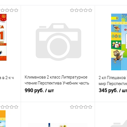
Климанова 2 класс Литературное
в 2-х ч
2 кл Плешаков
чтение Перспектива Учебник часть
мир Перспекти
1
990 руб.
345 руб.
/ шт
/ ш
В корзину
равнению
Купить в 1 клик
К сравнению
Купить в 1 к