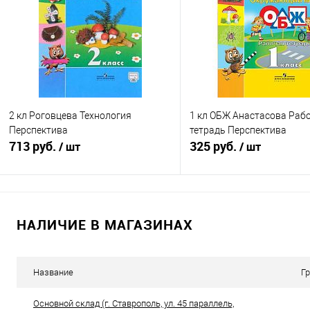
В избранное
Недоступно
В избранное
В н
2 кл Роговцева Технология
1 кл ОБЖ Анастасова Раб
Перспектива
тетрадь Перспектива
713 руб.
325 руб.
/ шт
/ шт
В корзину
Подписатьс
НАЛИЧИЕ В МАГАЗИНАХ
Купить в 1 клик
К сравнению
Купить в 1 клик
К с
В избранное
В наличии
В избранное
Нед
Название
Г
Основной склад (г. Ставрополь, ул. 45 параллель,