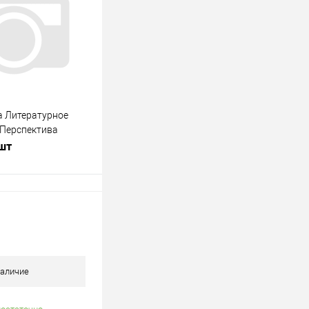
В наличии
а Литературное
 Перспектива
 шт
одписаться
лик
К сравнению
Недоступно
аличие