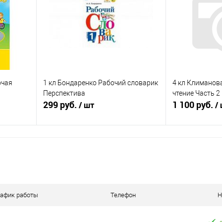
аличии
В избранное
В наличии
В избранное
очая
1 кл Бондаренко Рабочий словарик
4 кл Климанов
Перспектива
чтение Часть 2
299 руб.
1 100 руб.
/ шт
/
я
В корзину
П
равнению
Купить в 1 клик
К сравнению
Купить в 1 к
оступно
В избранное
В наличии
В избранное
рафик работы
Телефон
Н