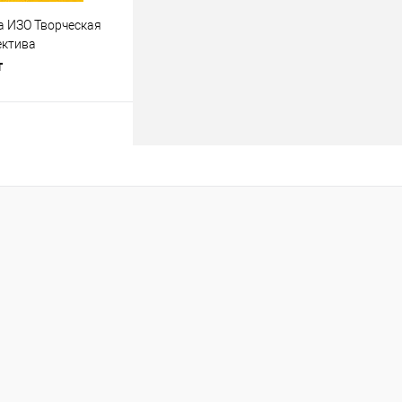
а ИЗО Творческая
ектива
т
В корзину
лик
К сравнению
В наличии