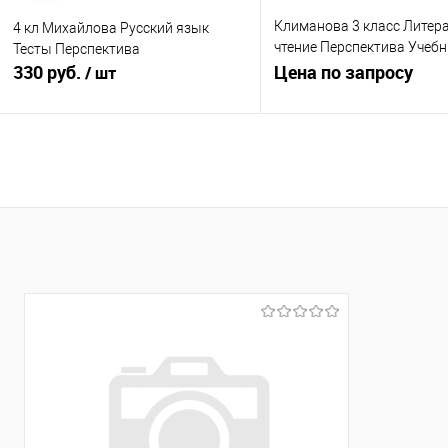
Климанова 3 класс Литер
4 кл Михайлова Русский язык
чтение Перспектива Учебн
Тесты Перспектива
330 руб.
1
Цена по запросу
/ шт
Запросить це
В корзину
Купить в 1 клик
К с
Купить в 1 клик
К сравнению
В избранное
В н
В избранное
В наличии