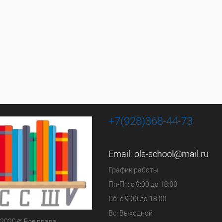
+7(928)368-44-73
Email:
ols-school@mail.ru
График работы
Пн-Пт: с 9:00 до 18:00
Сб: с 9:00 до 18:00
Вс: Выходной
 2020 © Все права