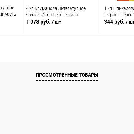
атурное
4 кл Климанова Литературное
1 кл Шпикалов
ик часть
чтение в 2-х ч Перспектива
тетрадь Персп
1 978 руб.
344 руб.
/ шт
/ ш
ну
Подписаться
равнению
Купить в 1 клик
К сравнению
Купить в 1 к
аличии
В избранное
Недоступно
В избранное
ПРОСМОТРЕННЫЕ ТОВАРЫ