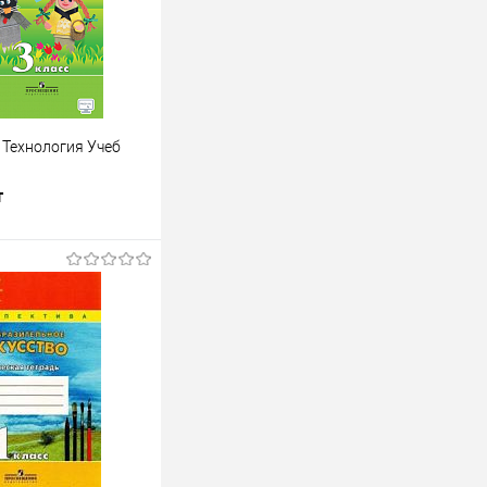
 Технология Учеб
т
одписаться
лик
К сравнению
Недоступно