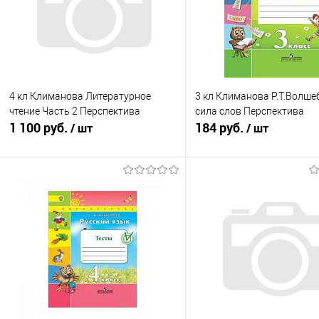
4 кл Климанова Литературное
3 кл Климанова Р.Т.Волше
чтение Часть 2 Перспектива
сила слов Перспектива
1 100 руб.
184 руб.
/ шт
/ шт
Подписаться
Подписатьс
Купить в 1 клик
К сравнению
Купить в 1 клик
К с
В избранное
Недоступно
В избранное
Нед