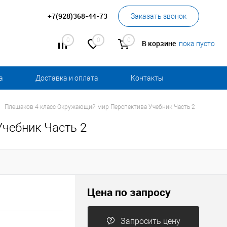
+7(928)368-44-73
Заказать звонок
0
0
0
В корзине
пока пусто
а
Доставка и оплата
Контакты
Плешаков 4 класс Окружающий мир Перспектива Учебник Часть 2
чебник Часть 2
Цена по запросу
Запросить цену