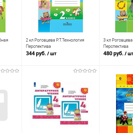
бная
2 кл Роговцева Р.Т.Технология
3 кл Роговцева
Перспектива
Перспектива
344 руб.
480 руб.
/ шт
/ ш
я
В корзину
П
равнению
Купить в 1 клик
К сравнению
Купить в 1 к
оступно
В избранное
В наличии
В избранное