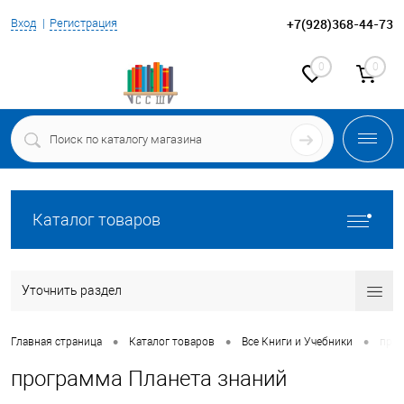
+7(928)368-44-73
Вход
Регистрация
0
0
Каталог товаров
Уточнить раздел
•
•
•
Главная страница
Каталог товаров
Все Книги и Учебники
прог
программа Планета знаний