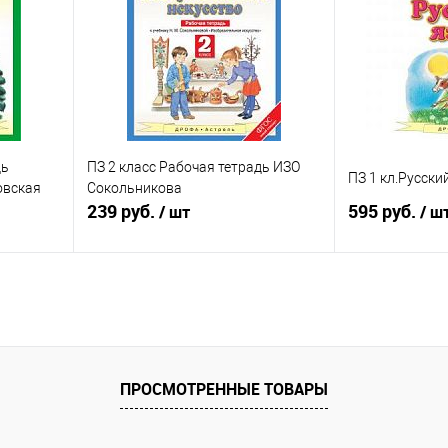
аличии
В избранное
Недоступно
В избранное
дь
ПЗ 2 класс Рабочая тетрадь ИЗО
ПЗ 1 кл.Русск
овская
Сокольникова
239 руб.
595 руб.
/ шт
/ ш
В корзину
равнению
Купить в 1 клик
К сравнению
Купить в 1 к
аличии
В избранное
В наличии
В избранное
ПРОСМОТРЕННЫЕ ТОВАРЫ