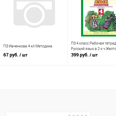
В избранное
Недоступно
В избранное
В н
ПЗ 4 класс Рабочая тетра
ПЗ Ивченкова 4 кл Методика
Русский язык в 2-х ч Желт
67 руб.
399 руб.
/ шт
/ шт
Подписаться
В корзину
Купить в 1 клик
К сравнению
Купить в 1 клик
К с
В избранное
Недоступно
В избранное
В н