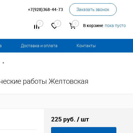
+7(928)368-44-73
Заказать звонок
0
0
0
В корзине
пока пусто
а
Доставка и оплата
Контакты
•
ические работы Желтовская
225 руб.
/ шт