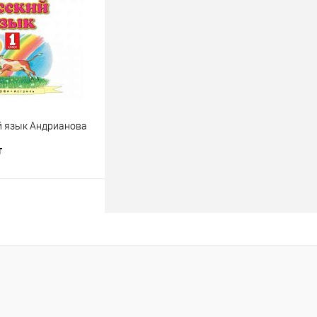
В наличии
ий язык Андрианова
т
В корзину
лик
К сравнению
В наличии