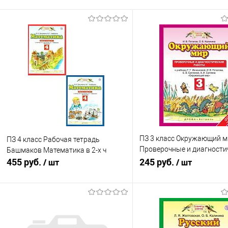
ПЗ 3 класс Окружающий м
ПЗ 4 класс Рабочая тетрадь
Проверочные и диагности
Башмаков Математика в 2-х ч
455 руб.
работы Ивченкова
245 руб.
/ шт
/ шт
Подписаться
В корзину
Купить в 1 клик
К сравнению
Купить в 1 клик
К с