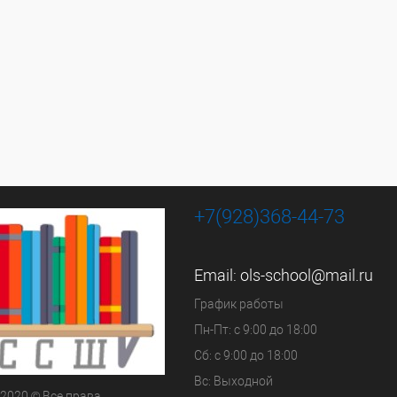
+7(928)368-44-73
Email:
ols-school@mail.ru
График работы
Пн-Пт: с 9:00 до 18:00
Сб: с 9:00 до 18:00
Вс: Выходной
 2020 © Все права