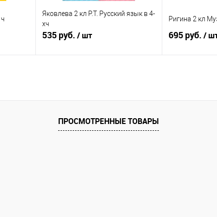
Яковлева 2 кл Р.Т. Русский язык в 4-
 ч
Ригина 2 кл М
хч
535 руб.
695 руб.
/ шт
/ ш
я
Подписаться
П
равнению
Купить в 1 клик
К сравнению
Купить в 1 к
оступно
В избранное
Недоступно
В избранное
ПРОСМОТРЕННЫЕ ТОВАРЫ