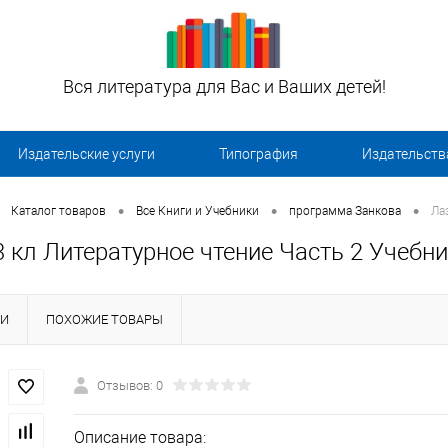
Вся литература для Вас и Ваших детей!
Издательские услуги
Типография
Издательств
•
•
•
Каталог товаров
Все Книги и Учебники
программа Занкова
Ла
 кл Литературное чтение Часть 2 Учебн
КИ
ПОХОЖИЕ ТОВАРЫ
Отзывов: 0
Описание товара: