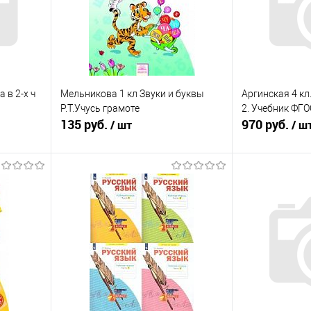
 в 2-х ч
Мельникова 1 кл Звуки и буквы
Аргинская 4 к
Р.Т.Учусь грамоте
2. Учебник ФГО
135 руб.
970 руб.
/ шт
/ ш
я
Подписаться
П
равнению
Купить в 1 клик
К сравнению
Купить в 1 к
оступно
В избранное
Недоступно
В избранное