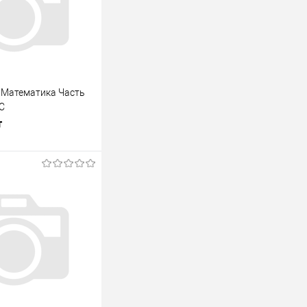
л.Математика Часть
С
т
одписаться
лик
К сравнению
Недоступно