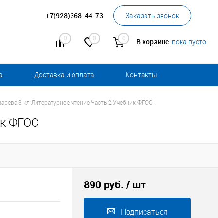
+7(928)368-44-73
Заказать звонок
0
0
0
В корзине
пока пусто
а
Доставка и оплата
Контакты
зарева 3 кл Литературное чтение Часть 2 Учебник ФГОС
ик ФГОС
890 руб.
/ шт
Подписаться