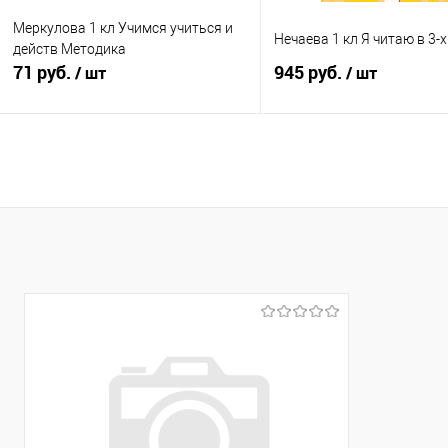
Меркулова 1 кл Учимся учиться и
Нечаева 1 кл Я читаю в 3-х
действ Методика
71 руб.
945 руб.
/ шт
/ шт
В корзину
Подписатьс
Купить в 1 клик
К сравнению
Купить в 1 клик
К с
В избранное
В наличии
В избранное
Нед