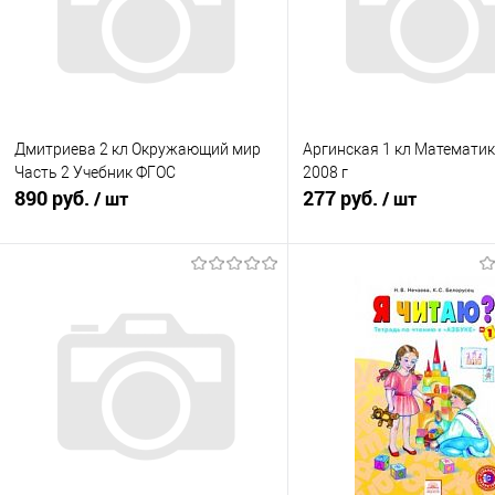
Дмитриева 2 кл Окружающий мир
Аргинская 1 кл Математика
Часть 2 Учебник ФГОС
2008 г
890 руб.
277 руб.
/ шт
/ шт
Подписаться
Подписатьс
Купить в 1 клик
К сравнению
Купить в 1 клик
К с
В избранное
Недоступно
В избранное
Нед