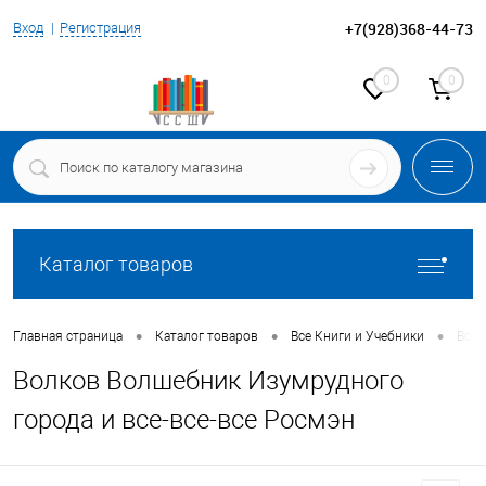
+7(928)368-44-73
Вход
Регистрация
0
0
Каталог товаров
•
•
•
Главная страница
Каталог товаров
Все Книги и Учебники
Волк
Волков Волшебник Изумрудного
города и все-все-все Росмэн