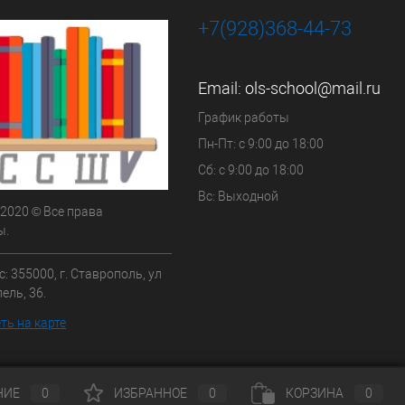
+7(928)368-44-73
Email:
ols-school@mail.ru
График работы
Пн-Пт: с 9:00 до 18:00
Сб: с 9:00 до 18:00
Вс: Выходной
 2020 © Все права
ы.
: 355000, г. Ставрополь, ул
ель, 36.
ть на карте
НИЕ
0
ИЗБРАННОЕ
0
КОРЗИНА
0