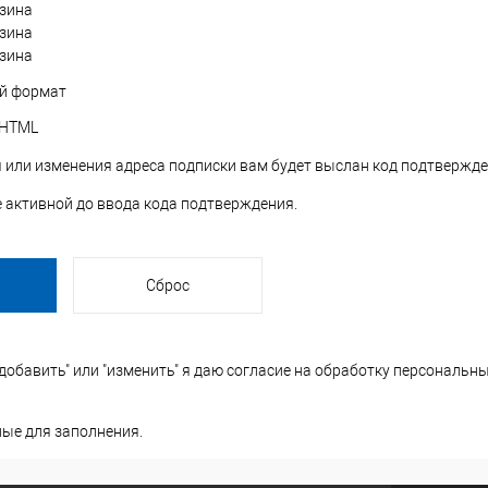
зина
зина
зина
й формат
HTML
 или изменения адреса подписки вам будет выслан код подтвержде
е активной до ввода кода подтверждения.
обавить" или "изменить" я даю согласие на
обработку персональны
ные для заполнения.