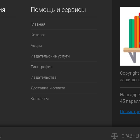
ия
Помощь и сервисы
Главная
Каталог
Акции
Издательские услуги
Типография
Copyright
Издательства
защищен
Доставка и оплата
Наш адрес
Контакты
45 паралл
Посмотре
u
СРАВНЕ