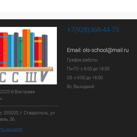
+7(928)368-44-73
Email:
ols-school@mail.ru
График работы
Пн-Пт: с 9:00 до 18:00
Сб: с 9:00 до 18:00
Вс: Выходной
 2020 © Все права
ы.
: 355000, г. Ставрополь, ул
ель, 36.
ть на карте