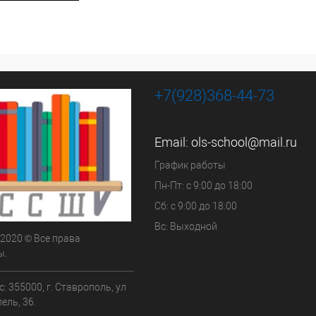
+7(928)368-44-73
Email:
ols-school@mail.ru
График работы
Пн-Пт: с 9:00 до 18:00
Сб: с 9:00 до 18:00
Вс: Выходной
 2020 © Все права
ы.
: 355000, г. Ставрополь, ул
ель, 36.