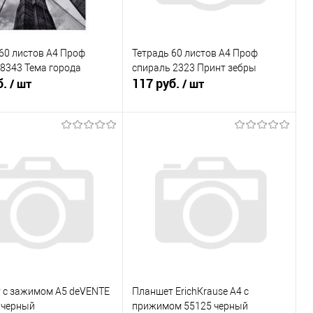
60 листов А4 Проф
Тетрадь 60 листов А4 Проф
8343 Тема города
спираль 2323 Принт зебры
б.
117 руб.
/ шт
/ шт
В корзину
В корзину
ь в 1 клик
К сравнению
Купить в 1 клик
К сравнению
ранное
В наличии
В избранное
В наличии
 с зажимом А5 deVENTE
Планшет ЕrichКrause А4 с
 черный
прижимом 55125 черный