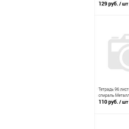
129 руб.
/ шт
В 
Купить в 1 кл
В избранное
Тетрадь 96 лис
спираль Металл
110 руб.
/ шт
В 