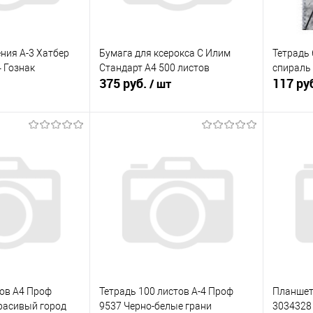
ения А-3 Хатбер
Бумага для ксерокса С Илим
Тетрадь 
4 Гознак
Стандарт А4 500 листов
спираль 
375 руб.
117 ру
/ шт
корзину
В корзину
ик
К сравнению
Купить в 1 клик
К сравнению
Купит
В наличии
В избранное
В наличии
В изб
тов А4 Проф
Тетрадь 100 листов А-4 Проф
Планшет
расивый город
9537 Черно-белые грани
3034328