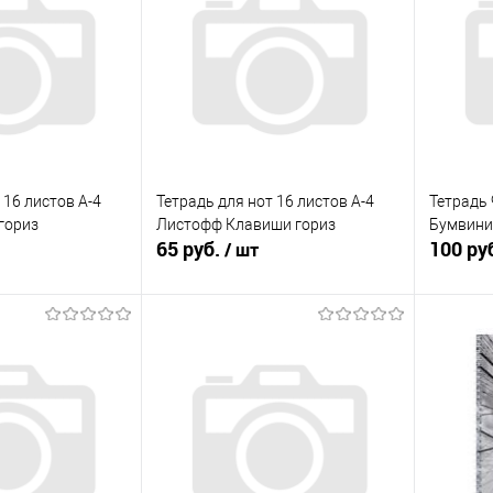
 16 листов А-4
Тетрадь для нот 16 листов А-4
Тетрадь 
гориз
Листофф Клавиши гориз
Бумвини
65 руб.
100 ру
/ шт
корзину
В корзину
ик
К сравнению
Купить в 1 клик
К сравнению
Купит
В наличии
В избранное
В наличии
В изб