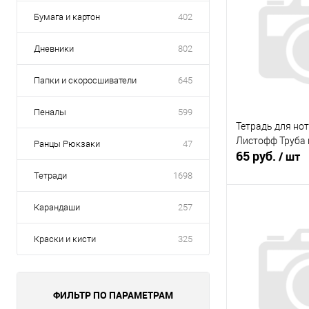
Бумага и картон
402
Дневники
802
Папки и скоросшиватели
645
Пеналы
599
Тетрадь для нот
Листофф Труба 
Ранцы Рюкзаки
47
65 руб.
/ шт
Тетради
1698
В 
Карандаши
257
Краски и кисти
325
Купить в 1 кл
В избранное
ФИЛЬТР ПО ПАРАМЕТРАМ