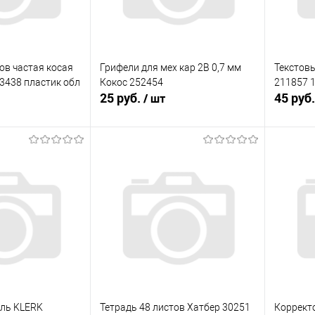
ов частая косая
Грифели для мех кар 2В 0,7 мм
Текстов
83438 пластик обл
Кокос 252454
211857 1
25 руб.
45 руб
/ шт
корзину
В корзину
ик
К сравнению
Купить в 1 клик
К сравнению
Купит
В наличии
В избранное
В наличии
В изб
ель KLERK
Тетрадь 48 листов Хатбер 30251
Корректо