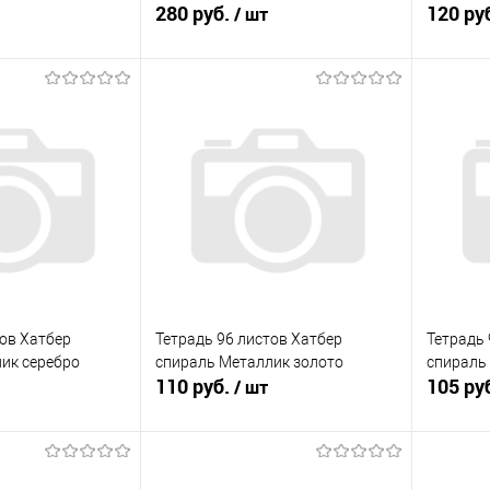
280 руб.
120 ру
/ шт
корзину
В корзину
ик
К сравнению
Купить в 1 клик
К сравнению
Купит
В наличии
В избранное
В наличии
В изб
тов Хатбер
Тетрадь 96 листов Хатбер
Тетрадь 
ик серебро
спираль Металлик золото
спираль 
110 руб.
105 ру
/ шт
корзину
В корзину