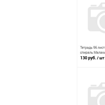
Купить в 1 кл
В избранное
Тетрадь 96 лис
спираль Малах
130 руб.
/ шт
В 
Купить в 1 кл
В избранное