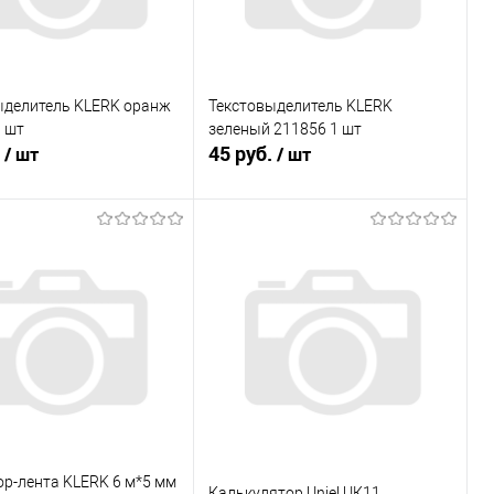
ыделитель KLERK оранж
Текстовыделитель KLERK
 шт
зеленый 211856 1 шт
.
45 руб.
/ шт
/ шт
В корзину
В корзину
ь в 1 клик
К сравнению
Купить в 1 клик
К сравнению
ранное
В наличии
В избранное
В наличии
р-лента KLERK 6 м*5 мм
Калькулятор Uniel UК11