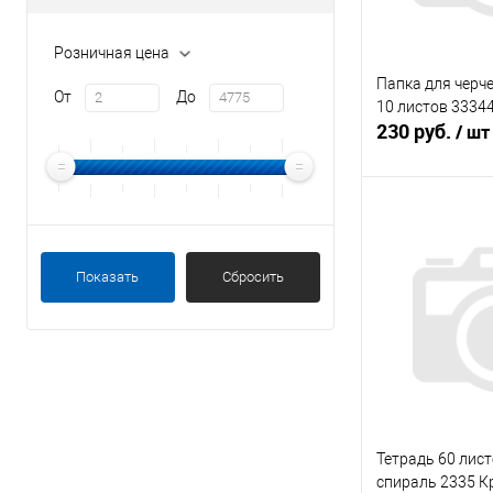
Розничная цена
Папка для черч
От
До
10 листов 3334
230 руб.
/ шт
В 
Купить в 1 кл
Показать
Сбросить
В избранное
Тетрадь 60 лис
спираль 2335 К