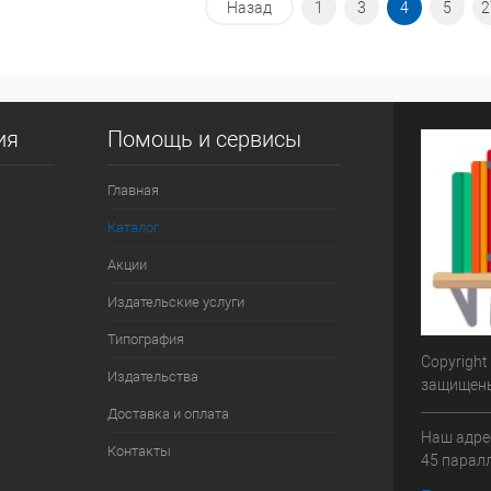
Назад
1
3
4
5
2
ик
К сравнению
Купить в 1 клик
К сравнению
В наличии
В избранное
В наличии
ия
Помощь и сервисы
Главная
Каталог
Акции
Издательские услуги
Типография
Copyright
Издательства
защищен
Доставка и оплата
Наш адрес
Контакты
45 паралл