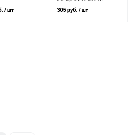
б.
305 руб.
/ шт
/ шт
В корзину
В корзину
ь в 1 клик
К сравнению
Купить в 1 клик
К сравнению
ранное
В наличии
В избранное
В наличии