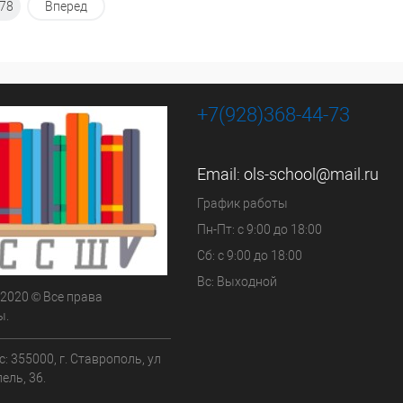
78
Вперед
+7(928)368-44-73
Email:
ols-school@mail.ru
График работы
Пн-Пт: с 9:00 до 18:00
Сб: с 9:00 до 18:00
Вс: Выходной
 2020 © Все права
ы.
: 355000, г. Ставрополь, ул
ель, 36.