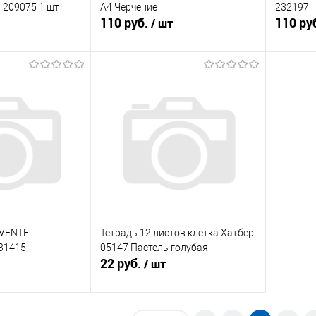
 209075 1 шт
А4 Черчение
232197
110 руб.
110 ру
/ шт
корзину
В корзину
ик
К сравнению
Купить в 1 клик
К сравнению
Купит
В наличии
В избранное
В наличии
В изб
eVENTE
Тетрадь 12 листов клетка Хатбер
31415
05147 Пастель голубая
22 руб.
/ шт
корзину
В корзину