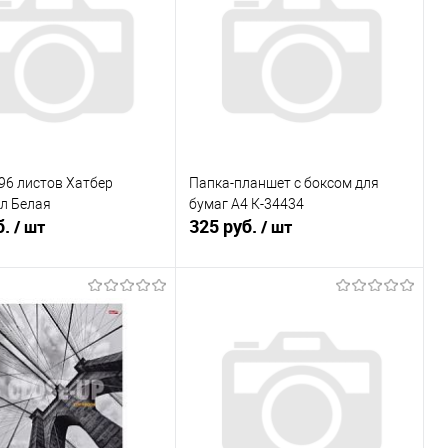
96 листов Хатбер
Папка-планшет с боксом для
л Белая
бумаг А4 К-34434
б.
325 руб.
/ шт
/ шт
В корзину
В корзину
ь в 1 клик
К сравнению
Купить в 1 клик
К сравнению
ранное
В наличии
В избранное
В наличии