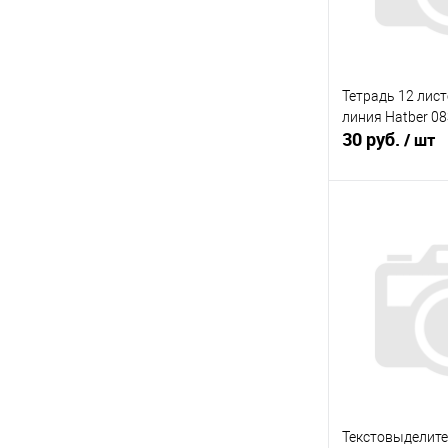
Тетрадь 12 лист
линия Hatber 0
30 руб.
/ шт
В 
Купить в 1 кл
В избранное
Текстовыделит