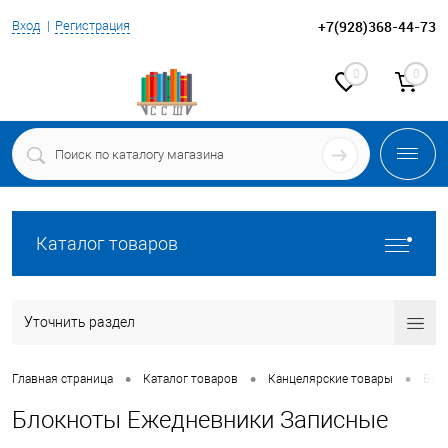
+7(928)368-44-73
Вход
Регистрация
0
0
Каталог товаров
Уточнить раздел
•
•
•
Главная страница
Каталог товаров
Канцелярские товары
Бло
Блокноты Ежедневники Записные