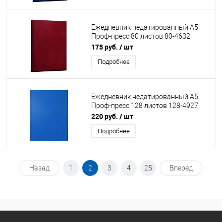
Ежедневник недатированный А5
Проф-пресс 80 листов 80-4632
Бордо
175 руб.
/ шт
Подробнее
Ежедневник недатированный А5
Проф-пресс 128 листов 128-4927
Синий
220 руб.
/ шт
Подробнее
Назад
1
2
3
4
25
Вперед