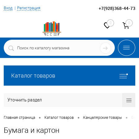
+7(928)368-44-73
Вход
Регистрация
0
0
Каталог товаров
Уточнить раздел
•
•
•
Главная страница
Каталог товаров
Канцелярские товары
Бума
Бумага и картон