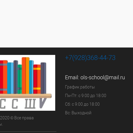
+7(928)368-44-73
Email:
ols-school@mail.ru
График работы
Пн-Пт: с 9:00 до 18:00
Сб: с 9:00 до 18:00
Вс: Выходной
 2020 © Все права
ы.