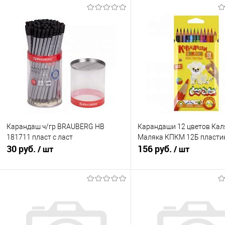
Карандаш ч/гр BRAUBERG НВ
Карандаши 12 цветов Кал
181711 пласт с ласт
Маляка КПКМ 12Б пласти
30 руб.
156 руб.
/ шт
/ шт
Подписаться
В корзину
Купить в 1 клик
К сравнению
Купить в 1 клик
К с