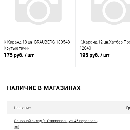
В избранное
Недоступно
В избранное
В н
К.Каранд.18 цв. BRAUBERG 180548
К.Каранд.12 цв.Хатбер П
Крутые тачки
12840
175 руб.
195 руб.
/ шт
/ шт
Подписаться
Подписатьс
НАЛИЧИЕ В МАГАЗИНАХ
Купить в 1 клик
К сравнению
Купить в 1 клик
К с
В избранное
Недоступно
В избранное
Нед
Название
Г
Основной склад (г. Ставрополь, ул. 45 параллель,
36)