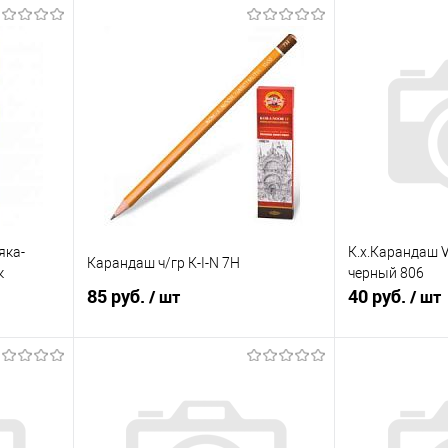
яка-
К.х.Карандаш 
Карандаш ч/гр К-I-N 7Н
к
черный 806
85 руб.
40 руб.
/ шт
/ шт
В корзину
равнению
Купить в 1 клик
К сравнению
Купить в 1 к