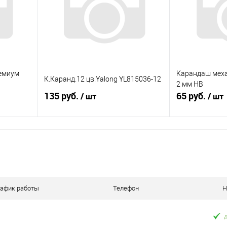
аличии
В избранное
В наличии
В избранное
ремиум
Карандаш меха
К.Каранд.12 цв.Yalong YL815036-12
2 мм НВ
135 руб.
65 руб.
/ шт
/ шт
я
Подписаться
равнению
Купить в 1 клик
К сравнению
Купить в 1 к
оступно
В избранное
Недоступно
В избранное
рафик работы
Телефон
Н