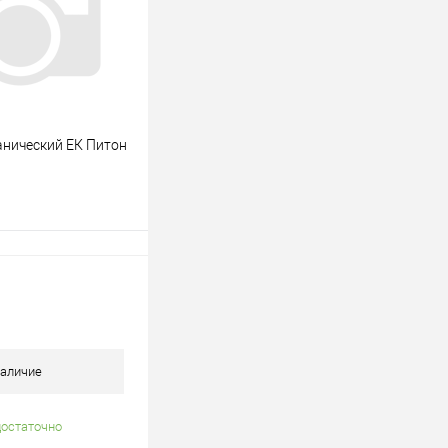
В наличии
нический ЕК Питон
В корзину
лик
К сравнению
В наличии
аличие
достаточно