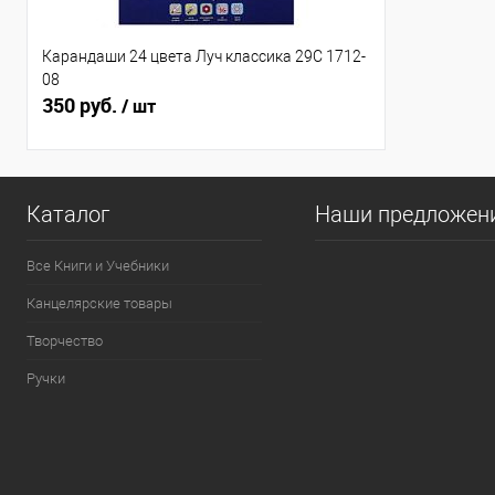
Карандаши 24 цвета Луч классика 29С 1712-
08
350 руб.
/ шт
Каталог
Наши предложен
Все Книги и Учебники
Канцелярские товары
Творчество
Ручки