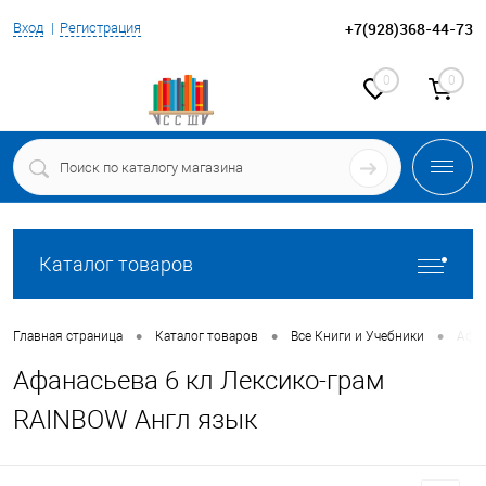
+7(928)368-44-73
Вход
Регистрация
0
0
Каталог товаров
•
•
•
Главная страница
Каталог товаров
Все Книги и Учебники
Афан
Афанасьева 6 кл Лексико-грам
RAINBOW Англ язык