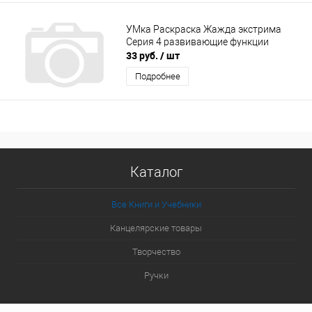
УМка Раскраска Жажда экстрима
Серия 4 развивающие функции
33 руб.
/ шт
Подробнее
Каталог
Все Книги и Учебники
Канцелярские товары
Творчество
Ручки