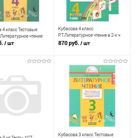
Кубасова 4 класс
 4 класс Тестовые
Р.Т.Литературное чтение в 2-х ч
Литературное чтение
б.
ФГОС
870 руб.
/ шт
/ шт
В корзину
В корзину
ь в 1 клик
К сравнению
Купить в 1 клик
К сравнению
ранное
В наличии
В избранное
В наличии
Кубасова 3 класс Тестовые
 3 кл.Тесты АСТ