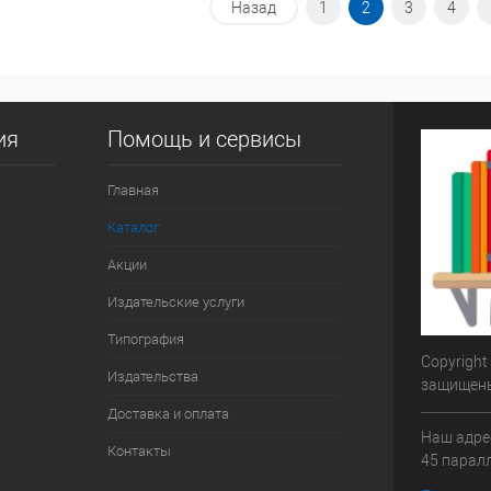
Назад
1
2
3
4
ик
К сравнению
Купить в 1 клик
К сравнению
Недоступно
В избранное
Недоступно
ия
Помощь и сервисы
Главная
Каталог
Акции
Издательские услуги
Типография
Copyright
Издательства
защищен
Доставка и оплата
Наш адрес
Контакты
45 паралл