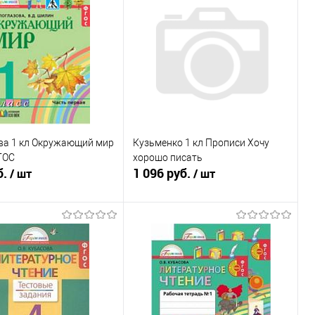
ь в 1 клик
К сравнению
Купить в 1 клик
К сравнению
ранное
Недоступно
В избранное
Недоступно
ва 1 кл Окружающий мир
Кузьменко 1 кл Прописи Хочу
ФГОС
хорошо писать
б.
1 096 руб.
/ шт
/ шт
Подписаться
Подписаться
ь в 1 клик
К сравнению
Купить в 1 клик
К сравнению
ранное
Недоступно
В избранное
Недоступно