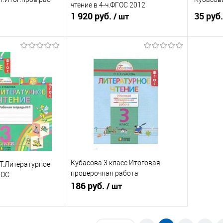
чтение в 4-ч.ФГОС 2012
1 920 руб.
35 руб
/ шт
писаться
Подписаться
ик
К сравнению
Купить в 1 клик
К сравнению
Купит
Недоступно
В избранное
Недоступно
В изб
Кубасова 3 класс Итоговая
.Т.Литературное
проверочная работа
ГОС
Литературное чтение
186 руб.
/ шт
писаться
Подписаться