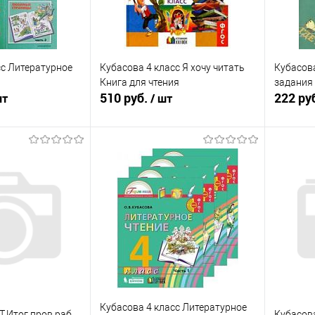
сс Литературное
Кубасова 4 класс Я хочу читать
Кубасова
Книга для чтения
задания 
510 руб.
222 ру
шт
/ шт
корзину
Подписаться
ик
К сравнению
Купить в 1 клик
К сравнению
Купит
В наличии
В избранное
Недоступно
В изб
Кубасова 4 класс Литературное
.Т.Итог.пров.раб
Кубасова