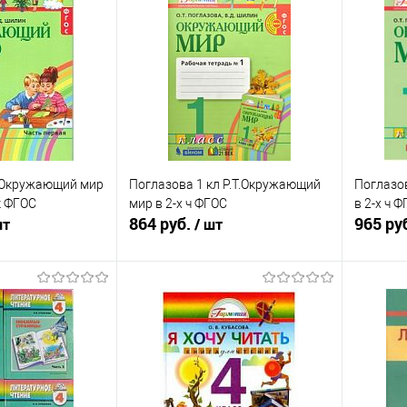
ик
К сравнению
Купить в 1 клик
К сравнению
Купит
Недоступно
В избранное
Недоступно
В изб
л Окружающий мир
Поглазова 1 кл Р.Т.Окружающий
Поглазо
к ФГОС
мир в 2-х ч ФГОС
в 2-х ч 
864 руб.
965 ру
шт
/ шт
писаться
Подписаться
ик
К сравнению
Купить в 1 клик
К сравнению
Купит
Недоступно
В избранное
Недоступно
В изб