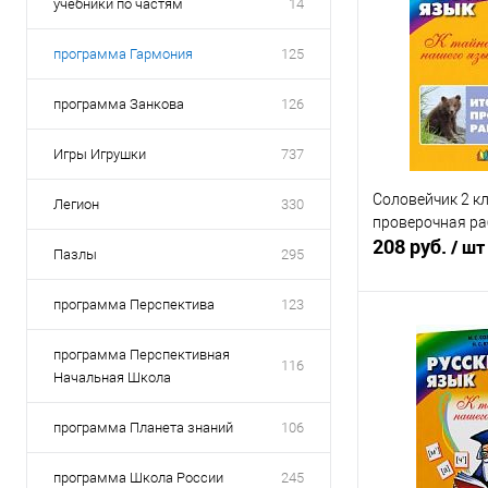
учебники по частям
14
программа Гармония
125
программа Занкова
126
Игры Игрушки
737
Соловейчик 2 к
Легион
330
проверочная ра
208 руб.
/ шт
Пазлы
295
программа Перспектива
123
Под
программа Перспективная
116
Начальная Школа
Купить в 1 кл
В избранное
программа Планета знаний
106
программа Школа России
245