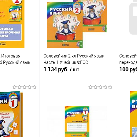
л.Итоговая
Соловейчик 2 кл Русский язык
Соловейч
б Русский язык
Часть 1 Учебник ФГОС
перехода
1 134 руб.
100 ру
/ шт
писаться
В корзину
ик
К сравнению
Купить в 1 клик
К сравнению
Купит
Недоступно
В избранное
В наличии
В изб