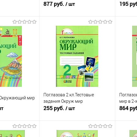
877 руб.
195 ру
/ шт
писаться
Подписаться
ик
К сравнению
Купить в 1 клик
К сравнению
Купит
Недоступно
В избранное
Недоступно
В изб
Поглазова 2 кл.Тестовые
Поглазов
л Окружающий мир
задания Окруж мир
мир в 2-
255 руб.
864 ру
шт
/ шт
писаться
Подписаться