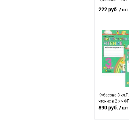
222 руб.
/ шт
Под
Купить в 1 кл
В избранное
Кубасова 3 кл.Р
чтение в 2-х ч Ф
890 руб.
/ шт
Под