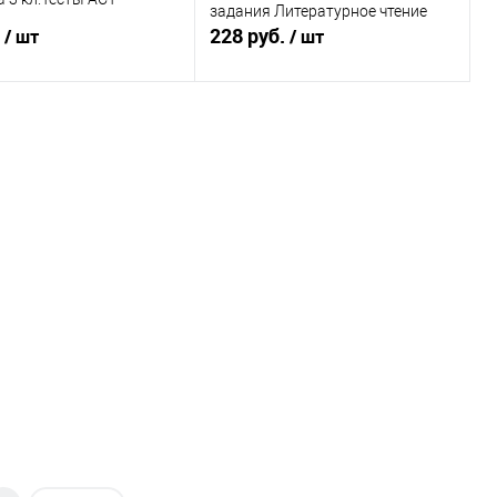
задания Литературное чтение
.
228 руб.
/ шт
/ шт
Подписаться
В корзину
ь в 1 клик
К сравнению
Купить в 1 клик
К сравнению
ранное
Недоступно
В избранное
В наличии