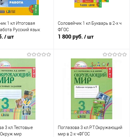
ик 1 кл Итоговая
Соловейчик 1 кл Букварь в 2-х ч
абота Русский язык
ФГОС
б.
1 800 руб.
/ шт
/ шт
В корзину
Подписаться
ь в 1 клик
К сравнению
Купить в 1 клик
К сравнению
ранное
В наличии
В избранное
Недоступно
а 3 кл.Тестовые
Поглазова 3 кл.Р.Т.Окружающий
 Окруж мир
мир в 2-х чФГОС