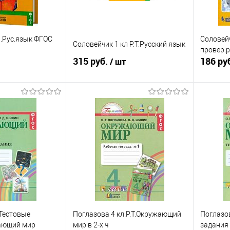
л.Рус.язык ФГОС
Соловейч
Соловейчик 1 кл Р.Т.Русский язык
провер.р
315 руб.
186 ру
/ шт
писаться
Подписаться
ик
К сравнению
Купить в 1 клик
К сравнению
Купит
Недоступно
В избранное
Недоступно
В изб
.Тестовые
Поглазова 4 кл.Р.Т.Окружающий
Поглазов
ающий мир
мир в 2-х ч
задания