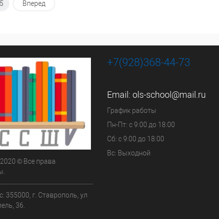
5
Вперед
+7(928)368-44-73
Email:
ols-school@mail.ru
График работы
Пн-Пт: с 9:00 до 18:00
Сб: с 9:00 до 18:00
Вс: Выходной
 2020 © Все права
ы.
: 355000, г. Ставрополь, ул
ель, 36.