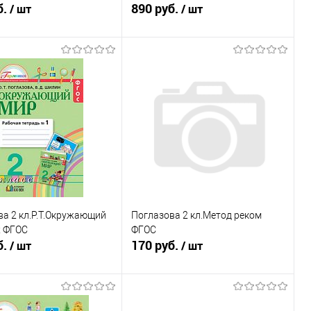
б.
890 руб.
/ шт
/ шт
Подписаться
В корзину
ь в 1 клик
К сравнению
Купить в 1 клик
К сравнению
ранное
Недоступно
В избранное
В наличии
а 2 кл.Р.Т.Окружающий
Поглазова 2 кл.Метод реком
х ФГОС
ФГОС
б.
170 руб.
/ шт
/ шт
Подписаться
Подписаться