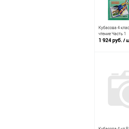
Кубасова 4 кла
чтение Часть 1
1 924 руб.
/ 
В 
Купить в 1 кл
В избранное
Кубасова 4 кл Р