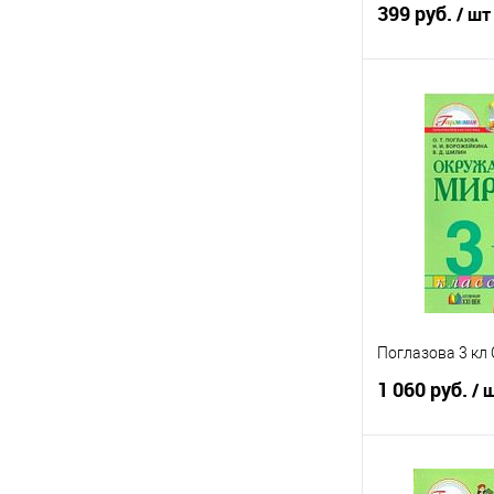
399 руб.
/ шт
Под
Купить в 1 кл
В избранное
Поглазова 3 к
1 060 руб.
/ 
Под