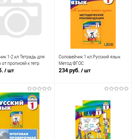
ик 1-2 кл Тетрадь для
Соловейчик 1 кл.Русский язык
 от прописей к тетр
Метод ФГОС
б.
234 руб.
/ шт
/ шт
Подписаться
Подписаться
ь в 1 клик
К сравнению
Купить в 1 клик
К сравнению
ранное
Недоступно
В избранное
Недоступно