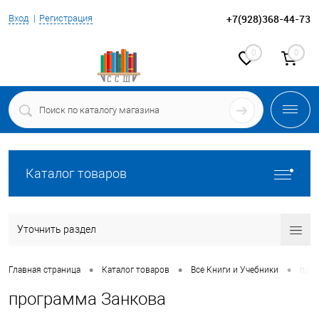
+7(928)368-44-73
Вход
Регистрация
0
0
Каталог товаров
Уточнить раздел
•
•
•
Главная страница
Каталог товаров
Все Книги и Учебники
прог
программа Занкова