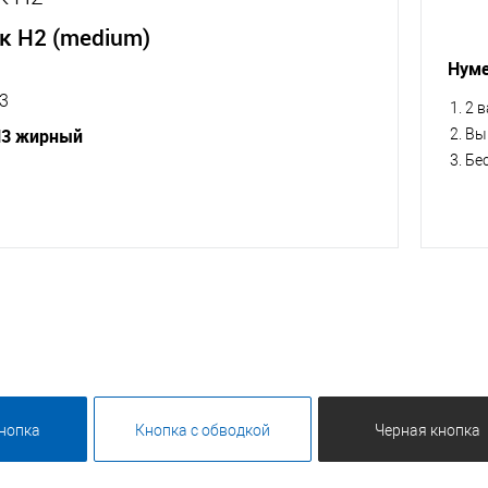
к H2 (medium)
Нуме
3
2 
H3 жирный
Вы
Бе
нопка
Кнопка с обводкой
Черная кнопка