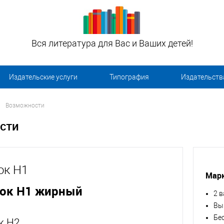
Вся литература для Вас и Ваших детей!
Издательские услуги
Типография
Издательств
Возможности
сти
ок H1
Марк
вок H1 жирный
2 
Вы
Бе
к H2