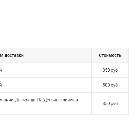
ия доставки
Стоимость
й
350 руб
й
500 руб
пании. До склада ТК (Деловые линии и
350 руб