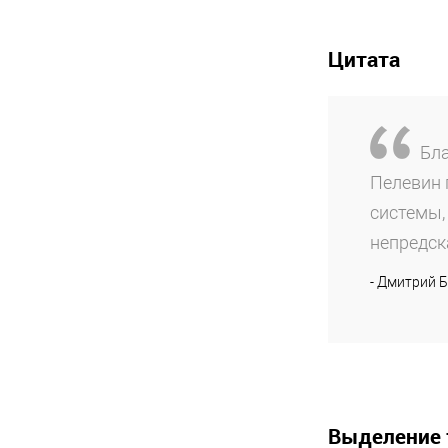
Цитата
Бла
Пелевин 
системы,
непредск
- Дмитрий Б
Выделение 