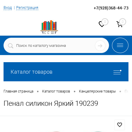
+7(928)368-44-73
Вход
Регистрация
0
0
Каталог товаров
•
•
•
Главная страница
Каталог товаров
Канцелярские товары
Пен
Пенал силикон Яркий 190239