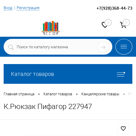
+7(928)368-44-73
Вход
Регистрация
0
0
Каталог товаров
•
•
•
Главная страница
Каталог товаров
Канцелярские товары
Ран
К.Рюкзак Пифагор 227947