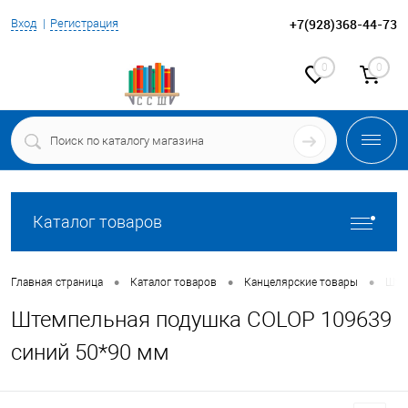
+7(928)368-44-73
Вход
Регистрация
0
0
Каталог товаров
•
•
•
Главная страница
Каталог товаров
Канцелярские товары
Ште
Штемпельная подушка COLOP 109639
синий 50*90 мм