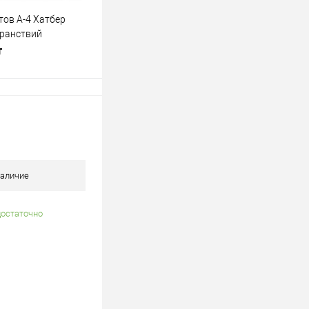
тов А-4 Хатбер
транствий
т
В корзину
лик
К сравнению
В наличии
аличие
достаточно