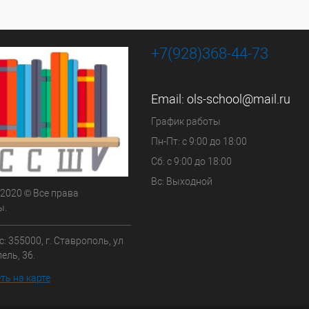
+7(928)368-44-73
Email:
ols-school@mail.ru
График работы
Пн-Пт: с 9:00 до 18:00
Сб: с 9:00 до 18:00
Вс: Выходной
 2020 © Все права
ы.
: 355000, г. Ставрополь, ул
ель, 36.
ть на карте