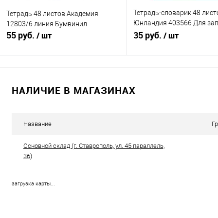
Тетрадь-словарик 48 лист
Тетрадь 48 листов Академия
Юнландия 403566 Для за
12803/6 линия Бумвинил
55 руб.
английских слов
35 руб.
/ шт
/ шт
В корзину
Подписатьс
НАЛИЧИЕ В МАГАЗИНАХ
Купить в 1 клик
К сравнению
Купить в 1 клик
К с
В избранное
В наличии
В избранное
Нед
Название
Г
Основной склад (г. Ставрополь, ул. 45 параллель,
36)
загрузка карты...