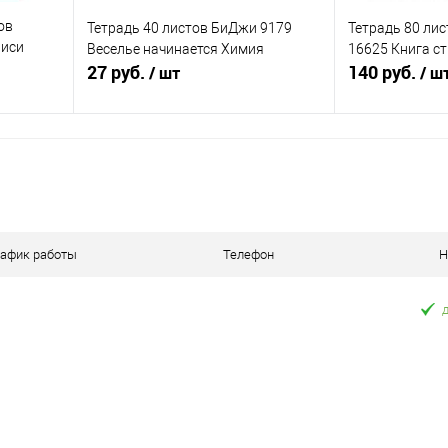
ов
Тетрадь 40 листов БиДжи 9179
Тетрадь 80 лис
писи
Веселье начинается Химия
16625 Книга с
27 руб.
140 руб.
/ шт
/ ш
я
В корзину
равнению
Купить в 1 клик
К сравнению
Купить в 1 к
оступно
В избранное
В наличии
В избранное
рафик работы
Телефон
Н