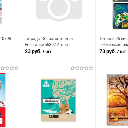
 10798
Тетрадь 18 листов клетка
Тетрадь 96 ли
Erichrause 56302 2тона
Геймерская те
23 руб.
73 руб.
/ шт
/ шт
я
Подписаться
П
равнению
Купить в 1 клик
К сравнению
Купить в 1 к
оступно
В избранное
Недоступно
В избранное