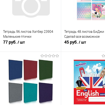
Тетрадь 96 листов Хатбер 23904
Тетрадь 48 листов БиДжи
Маленькие птички
Сделай все возможное
77 руб.
45 руб.
/ шт
/ шт
В корзину
Подписатьс
Купить в 1 клик
К сравнению
Купить в 1 клик
К с
В избранное
В наличии
В избранное
Нед