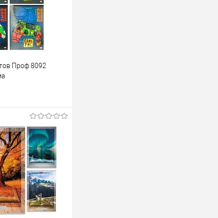
стов Проф 8092
ма
одписаться
лик
К сравнению
Недоступно