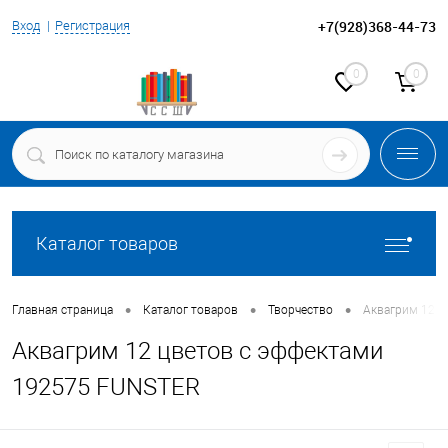
+7(928)368-44-73
Вход
Регистрация
0
0
Каталог товаров
•
•
•
Главная страница
Каталог товаров
Творчество
Аквагрим 12 ц
Аквагрим 12 цветов с эффектами
192575 FUNSTER