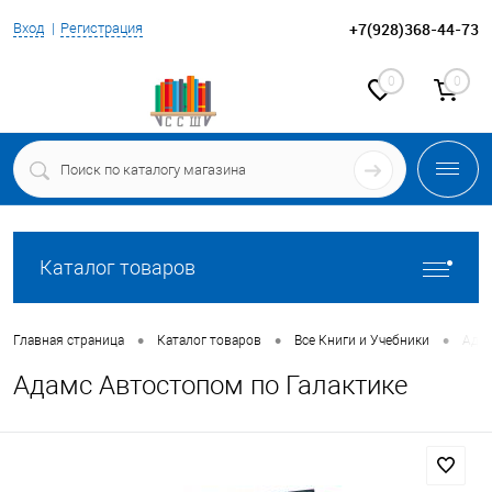
+7(928)368-44-73
Вход
Регистрация
0
0
Каталог товаров
•
•
•
Главная страница
Каталог товаров
Все Книги и Учебники
Адам
Адамс Автостопом по Галактике