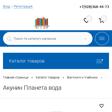
+7(928)368-44-73
Вход
Регистрация
0
0
Каталог товаров
•
•
•
Главная страница
Каталог товаров
Все Книги и Учебники
Акун
Акунин Планета вода