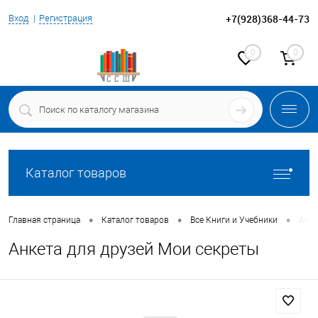
+7(928)368-44-73
Вход
Регистрация
0
0
Каталог товаров
•
•
•
Главная страница
Каталог товаров
Все Книги и Учебники
Анке
Анкета для друзей Мои секреты