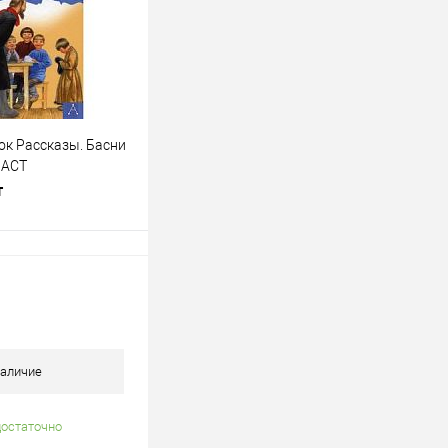
В наличии
ок Рассказы. Басни
 АСТ
т
В корзину
лик
К сравнению
В наличии
аличие
достаточно