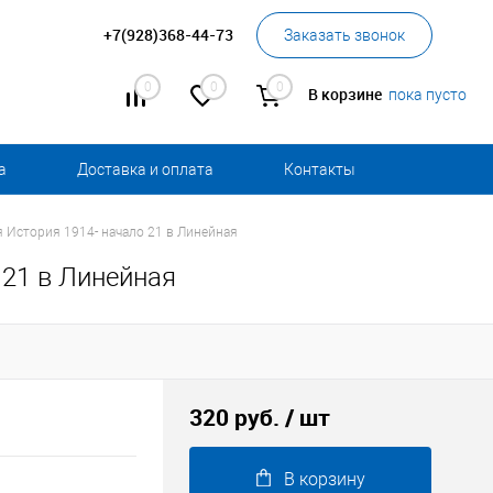
+7(928)368-44-73
Заказать звонок
0
0
0
В корзине
пока пусто
а
Доставка и оплата
Контакты
я История 1914- начало 21 в Линейная
 21 в Линейная
320 руб.
/ шт
В корзину