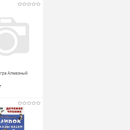
игра Алмазный
т
В корзину
лик
К сравнению