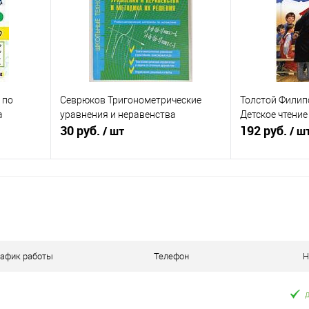
оступно
В избранное
Недоступно
В избранное
 по
Севрюков Тригонометрические
Толстой Филип
а
уравнения и неравенства
Детское чтение
30 руб.
192 руб.
/ шт
/ ш
Подписаться
равнению
Купить в 1 клик
К сравнению
Купить в 1 к
аличии
В избранное
Недоступно
В избранное
рафик работы
Телефон
Н