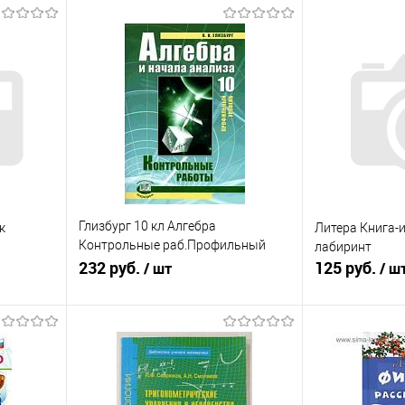
Глизбург 10 кл Алгебра
к
Литера Книга-
Контрольные раб.Профильный
лабиринт
уровень
232 руб.
125 руб.
/ шт
/ ш
я
Подписаться
равнению
Купить в 1 клик
К сравнению
Купить в 1 к