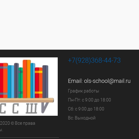
+7(928)368-44-73
Email:
ols-school@mail.ru
График работы
Пн-Пт: с 9:00 до 18:00
Сб: с 9:00 до 18:00
Вс: Выходной
 2020 © Все права
ы.