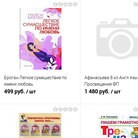
Броган Легкое сумашествие по
Афанасьева 8 кл Англ язы
имени любовь
Просвещение ФП
499 руб.
1 480 руб.
/ шт
/ шт
Подписаться
Подписатьс
Купить в 1 клик
К сравнению
Купить в 1 клик
К с