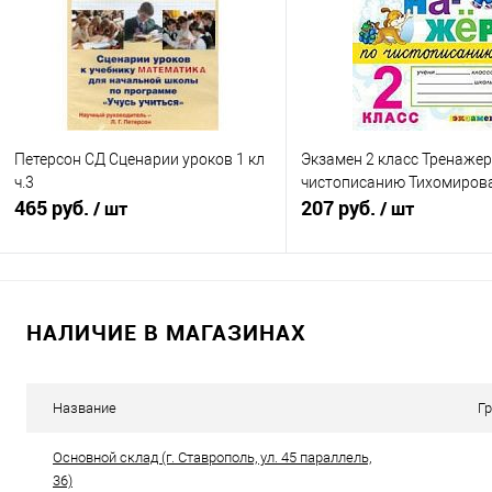
В избранное
Недоступно
В избранное
Нед
Петерсон СД Сценарии уроков 1 кл
Экзамен 2 класс Тренажер
ч.3
чистописанию Тихомиров
465 руб.
207 руб.
/ шт
/ шт
Подписаться
В корзину
НАЛИЧИЕ В МАГАЗИНАХ
Купить в 1 клик
К сравнению
Купить в 1 клик
К с
В избранное
Недоступно
В избранное
В н
Название
Г
Основной склад (г. Ставрополь, ул. 45 параллель,
36)